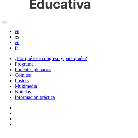
eu
es
en
fr
¿Por qué este congreso y para quién?
Programa
Ponentes plenarios
Comités
Posters
Multimedia
Noticias
Información práctica