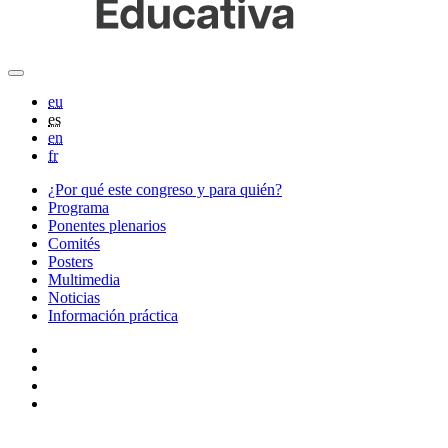
eu
es
en
fr
¿Por qué este congreso y para quién?
Programa
Ponentes plenarios
Comités
Posters
Multimedia
Noticias
Información práctica